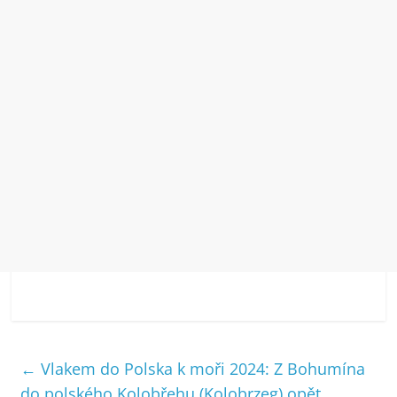
←
Vlakem do Polska k moři 2024: Z Bohumína
do polského Kolobřehu (Kolobrzeg) opět