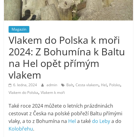
stažení
Magazín
Vlakem do Polska k moři
2024: Z Bohumína k Baltu
na Hel opět přímým
vlakem
,
,
,
,
6. ledna, 2024
admin
Balt
Cesta vlakem
Hel
Polsko
,
Vlakem do Polska
Vlakem k moři
Také roce 2024 můžete o letních prázdninách
cestovat z Česka na polské pobřeží Baltu přímými
vlaky, a to z Bohumína na
Hel
a také
do Leby
a do
Kolobřehu
.