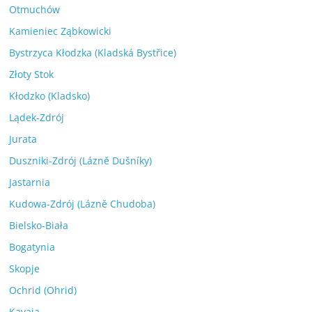
Otmuchów
Kamieniec Ząbkowicki
Bystrzyca Kłodzka (Kladská Bystřice)
Złoty Stok
Kłodzko (Kladsko)
Lądek-Zdrój
Jurata
Duszniki-Zdrój (Lázně Dušníky)
Jastarnia
Kudowa-Zdrój (Lázně Chudoba)
Bielsko-Biała
Bogatynia
Skopje
Ochrid (Ohrid)
Kavaja