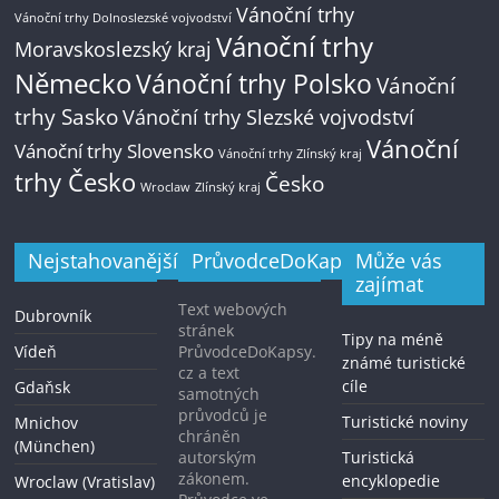
Vánoční trhy
Vánoční trhy Dolnoslezské vojvodství
Vánoční trhy
Moravskoslezský kraj
Německo
Vánoční trhy Polsko
Vánoční
trhy Sasko
Vánoční trhy Slezské vojvodství
Vánoční
Vánoční trhy Slovensko
Vánoční trhy Zlínský kraj
trhy Česko
Česko
Zlínský kraj
Wroclaw
Nejstahovanější
PrůvodceDoKapsy.cz
Může vás
zajímat
Text webových
Dubrovník
stránek
Tipy na méně
Vídeň
PrůvodceDoKapsy.
známé turistické
cz a text
cíle
Gdaňsk
samotných
průvodců je
Turistické noviny
Mnichov
chráněn
(München)
autorským
Turistická
zákonem.
encyklopedie
Wroclaw (Vratislav)