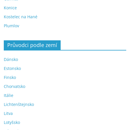
Konice
Kostelec na Hané
Plumlov
Průvodci podle zemí
Dánsko
Estonsko
Finsko
Chorvatsko
Itálie
Lichtenštejnsko
Litva
Lotyšsko