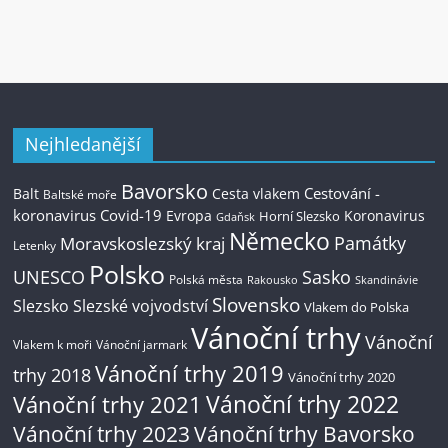
Nejhledanější
Bavorsko
Cestování -
Balt
Cesta vlakem
Baltské moře
koronavirus
Covid-19
Evropa
Koronavirus
Horní Slezsko
Gdaňsk
Německo
Památky
Moravskoslezský kraj
Letenky
Polsko
UNESCO
Sasko
Polská města
Rakousko
Skandinávie
Slovensko
Slezsko
Slezské vojvodství
Vlakem do Polska
Vánoční trhy
Vánoční
Vlakem k moři
Vánoční jarmark
Vánoční trhy 2019
trhy 2018
Vánoční trhy 2020
Vánoční trhy 2022
Vánoční trhy 2021
Vánoční trhy 2023
Vánoční trhy Bavorsko