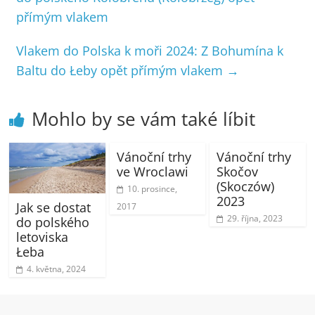
přímým vlakem
Vlakem do Polska k moři 2024: Z Bohumína k
Baltu do Łeby opět přímým vlakem
→
Mohlo by se vám také líbit
Vánoční trhy
Vánoční trhy
ve Wroclawi
Skočov
(Skoczów)
10. prosince,
2023
Jak se dostat
2017
29. října, 2023
do polského
letoviska
Łeba
4. května, 2024