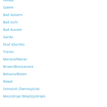
Golem
Bad Goisern
Bad Ischl
Bad Aussee
Garda
Drač (Durrës)
Trento
Merano/Meran
Brixen/Bressanone
Bolzano/Bozen
Rewal
Svinoústí (Świnoujście)
Mezizdroje (Międzyzdroje)