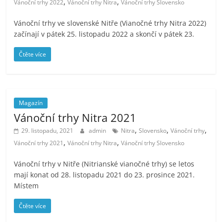
stažení
,
,
Vánoční trhy 2022
Vánoční trhy Nitra
Vánoční trhy Slovensko
Vánoční trhy ve slovenské Nitře (Vianočné trhy Nitra 2022)
začínají v pátek 25. listopadu 2022 a skončí v pátek 23.
Čtěte více
Magazín
Vánoční trhy Nitra 2021
,
,
,
29. listopadu, 2021
admin
Nitra
Slovensko
Vánoční trhy
,
,
Vánoční trhy 2021
Vánoční trhy Nitra
Vánoční trhy Slovensko
Vánoční trhy v Nitře (Nitrianské vianočné trhy) se letos
mají konat od 28. listopadu 2021 do 23. prosince 2021.
Místem
Čtěte více