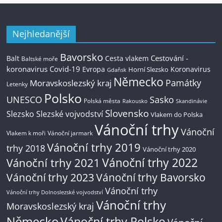
Nejhledanější
Bavorsko
Cestování -
Balt
Cesta vlakem
Baltské moře
koronavirus
Covid-19
Evropa
Koronavirus
Horní Slezsko
Gdaňsk
Německo
Památky
Moravskoslezský kraj
Letenky
Polsko
UNESCO
Sasko
Polská města
Rakousko
Skandinávie
Slovensko
Slezsko
Slezské vojvodství
Vlakem do Polska
Vánoční trhy
Vánoční
Vlakem k moři
Vánoční jarmark
Vánoční trhy 2019
trhy 2018
Vánoční trhy 2020
Vánoční trhy 2022
Vánoční trhy 2021
Vánoční trhy 2023
Vánoční trhy Bavorsko
Vánoční trhy
Vánoční trhy Dolnoslezské vojvodství
Vánoční trhy
Moravskoslezský kraj
Německo
Vánoční trhy Polsko