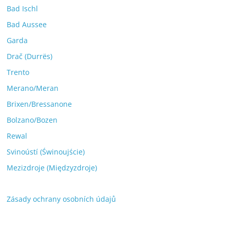
Bad Ischl
Bad Aussee
Garda
Drač (Durrës)
Trento
Merano/Meran
Brixen/Bressanone
Bolzano/Bozen
Rewal
Svinoústí (Świnoujście)
Mezizdroje (Międzyzdroje)
Zásady ochrany osobních údajů