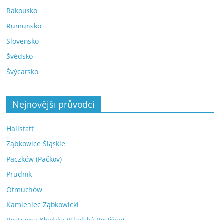
Rakousko
Rumunsko
Slovensko
Švédsko
Švýcarsko
Nejnovější průvodci
Hallstatt
Ząbkowice Śląskie
Paczków (Pačkov)
Prudník
Otmuchów
Kamieniec Ząbkowicki
Bystrzyca Kłodzka (Kladská Bystřice)