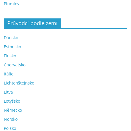
Plumlov
Průvodci podle zemí
Dánsko
Estonsko
Finsko
Chorvatsko
Itálie
Lichtenštejnsko
Litva
Lotyšsko
Německo
Norsko
Polsko