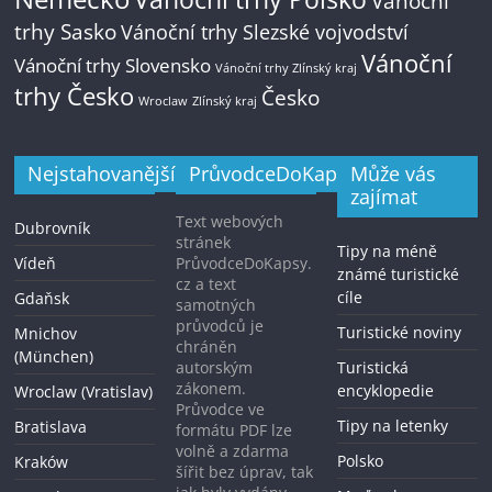
Vánoční
trhy Sasko
Vánoční trhy Slezské vojvodství
Vánoční
Vánoční trhy Slovensko
Vánoční trhy Zlínský kraj
trhy Česko
Česko
Zlínský kraj
Wroclaw
Nejstahovanější
PrůvodceDoKapsy.cz
Může vás
zajímat
Text webových
Dubrovník
stránek
Tipy na méně
Vídeň
PrůvodceDoKapsy.
známé turistické
cz a text
cíle
Gdaňsk
samotných
průvodců je
Turistické noviny
Mnichov
chráněn
(München)
autorským
Turistická
zákonem.
encyklopedie
Wroclaw (Vratislav)
Průvodce ve
Tipy na letenky
Bratislava
formátu PDF lze
volně a zdarma
Polsko
Kraków
šířit bez úprav, tak