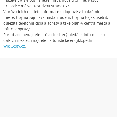
můžete vytisknout na jeden list k použití offline. Každý
průvodce má velikost dvou stránek A4.
V průvodcích najdete informace o dopravě v konkrétním
městě, tipy na zajímavá místa k vidění, tipy na to jak ušetřit,
důležitá telefonní čísla a adresy a také plánky centra města a
místní dopravy.
Pokud zde nenajdete průvodce který hledáte, informace o
dalších městech najdete na turistické encyklopedii
WikiCesty.cz
.