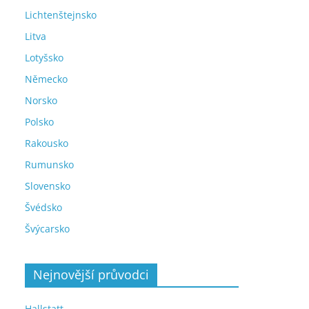
Lichtenštejnsko
Litva
Lotyšsko
Německo
Norsko
Polsko
Rakousko
Rumunsko
Slovensko
Švédsko
Švýcarsko
Nejnovější průvodci
Hallstatt