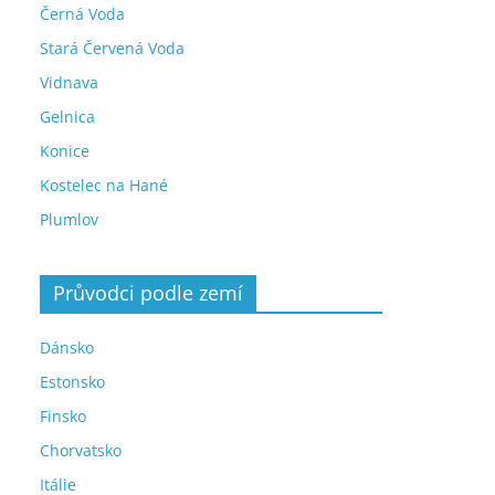
Černá Voda
Stará Červená Voda
Vidnava
Gelnica
Konice
Kostelec na Hané
Plumlov
Průvodci podle zemí
Dánsko
Estonsko
Finsko
Chorvatsko
Itálie