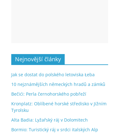
Nejnovější články
Jak se dostat do polského letoviska Łeba
10 nejznámějších německých hradů a zámků
Bečići: Perla černohorského pobřeží
Kronplatz: Oblíbené horské středisko v Jižním
Tyrolsku
Alta Badia: Lyžařský ráj v Dolomitech
Bormio: Turistický ráj v srdci italských Alp