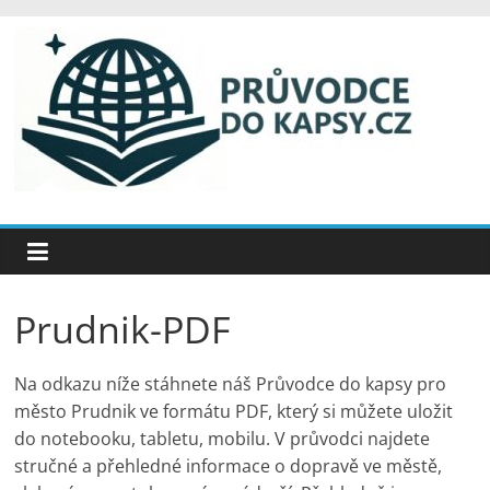
Přeskočit
na
obsah
Průvodce
do
kapsy
Přehledné
Prudnik-PDF
turistické
průvodce
Na odkazu níže stáhnete náš Průvodce do kapsy pro
online
město Prudnik ve formátu PDF, který si můžete uložit
i
zdarma
do notebooku, tabletu, mobilu. V průvodci najdete
ke
stručné a přehledné informace o dopravě ve městě,