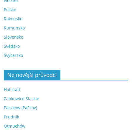
Norsko
Polsko
Rakousko
Rumunsko
Slovensko
Švédsko
Švýcarsko
Nejnovější průvodci
Hallstatt
Ząbkowice Śląskie
Paczków (Pačkov)
Prudník
Otmuchów