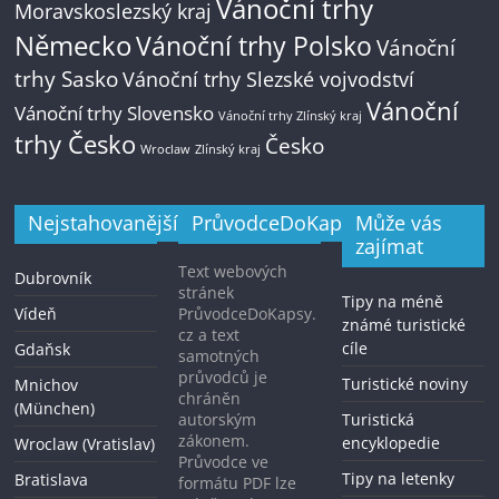
Vánoční trhy
Moravskoslezský kraj
Německo
Vánoční trhy Polsko
Vánoční
trhy Sasko
Vánoční trhy Slezské vojvodství
Vánoční
Vánoční trhy Slovensko
Vánoční trhy Zlínský kraj
trhy Česko
Česko
Zlínský kraj
Wroclaw
Nejstahovanější
PrůvodceDoKapsy.cz
Může vás
zajímat
Text webových
Dubrovník
stránek
Tipy na méně
Vídeň
PrůvodceDoKapsy.
známé turistické
cz a text
cíle
Gdaňsk
samotných
průvodců je
Turistické noviny
Mnichov
chráněn
(München)
autorským
Turistická
zákonem.
encyklopedie
Wroclaw (Vratislav)
Průvodce ve
Tipy na letenky
Bratislava
formátu PDF lze