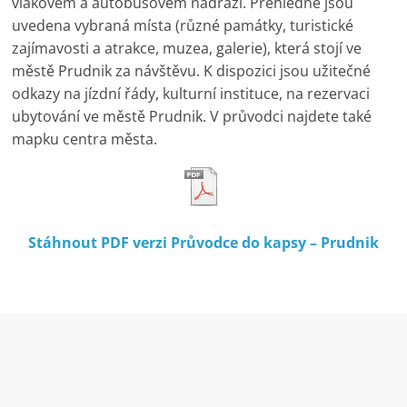
stažení
vlakovém a autobusovém nádraží. Přehledně jsou
uvedena vybraná místa (různé památky, turistické
zajímavosti a atrakce, muzea, galerie), která stojí ve
městě Prudnik za návštěvu. K dispozici jsou užitečné
odkazy na jízdní řády, kulturní instituce, na rezervaci
ubytování ve městě Prudnik. V průvodci najdete také
mapku centra města.
Stáhnout PDF verzi Průvodce do kapsy – Prudnik