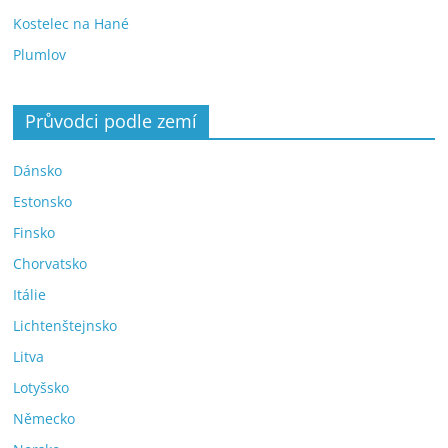
Kostelec na Hané
Plumlov
Průvodci podle zemí
Dánsko
Estonsko
Finsko
Chorvatsko
Itálie
Lichtenštejnsko
Litva
Lotyšsko
Německo