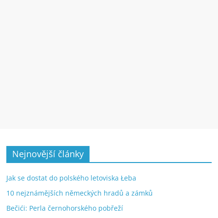
Nejnovější články
Jak se dostat do polského letoviska Łeba
10 nejznámějších německých hradů a zámků
Bečići: Perla černohorského pobřeží