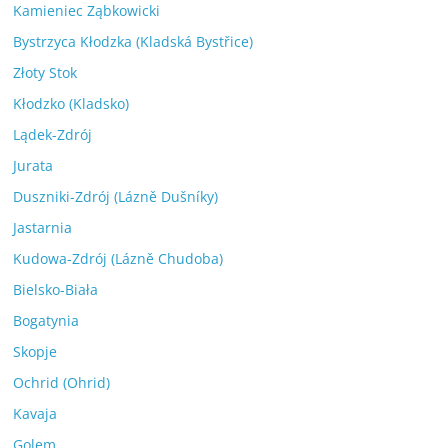
Kamieniec Ząbkowicki
Bystrzyca Kłodzka (Kladská Bystřice)
Złoty Stok
Kłodzko (Kladsko)
Lądek-Zdrój
Jurata
Duszniki-Zdrój (Lázně Dušníky)
Jastarnia
Kudowa-Zdrój (Lázně Chudoba)
Bielsko-Biała
Bogatynia
Skopje
Ochrid (Ohrid)
Kavaja
Golem