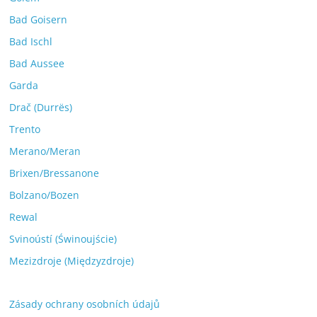
Bad Goisern
Bad Ischl
Bad Aussee
Garda
Drač (Durrës)
Trento
Merano/Meran
Brixen/Bressanone
Bolzano/Bozen
Rewal
Svinoústí (Świnoujście)
Mezizdroje (Międzyzdroje)
Zásady ochrany osobních údajů