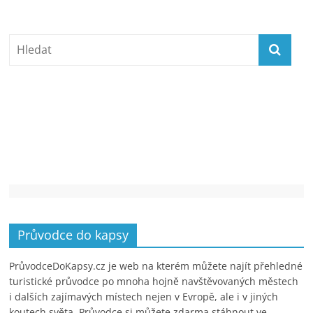
Průvodce do kapsy
PrůvodceDoKapsy.cz je web na kterém můžete najít přehledné
turistické průvodce po mnoha hojně navštěvovaných městech
i dalších zajímavých místech nejen v Evropě, ale i v jiných
koutech světa. Průvodce si můžete zdarma stáhnout ve