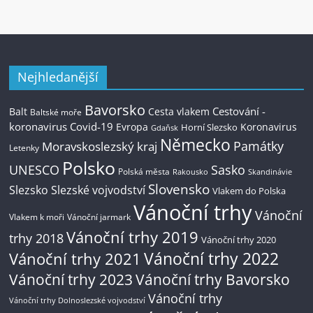
Nejhledanější
Bavorsko
Cestování -
Balt
Cesta vlakem
Baltské moře
koronavirus
Covid-19
Evropa
Koronavirus
Horní Slezsko
Gdaňsk
Německo
Památky
Moravskoslezský kraj
Letenky
Polsko
UNESCO
Sasko
Polská města
Rakousko
Skandinávie
Slovensko
Slezsko
Slezské vojvodství
Vlakem do Polska
Vánoční trhy
Vánoční
Vlakem k moři
Vánoční jarmark
Vánoční trhy 2019
trhy 2018
Vánoční trhy 2020
Vánoční trhy 2022
Vánoční trhy 2021
Vánoční trhy 2023
Vánoční trhy Bavorsko
Vánoční trhy
Vánoční trhy Dolnoslezské vojvodství